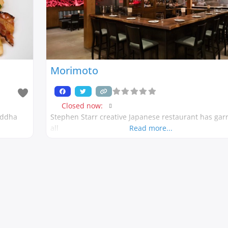
Morimoto
Closed now
:
uddha
Stephen Starr creative Japanese restaurant has ga
all
Read more...
sage
共
有