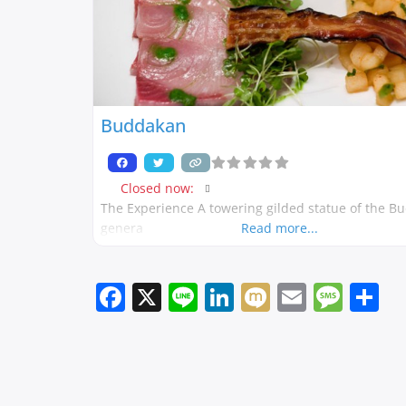
Buddakan
Closed now
:
The Experience A towering gilded statue of the B
genera
Read more...
Facebook
X
Line
LinkedIn
Mixi
Email
Mes