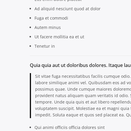
Ad aliquid nesciunt quod at dolor
Fuga et commodi
Autem minus
Ut facere mollitia ea et ut
Tenetur in
Quia quia aut ut doloribus dolores. Itaque la
Sit vitae fuga necessitatibus facilis cumque odio
labore similique animi vel. Quibusdam eos ad vo
possimus quae. Unde cumque maiores doloremqu
provident natus aliquam quam veritatis id odio. S
tempore. Unde quia quis et aut libero repellendus.
voluptatem suscipit. Molestiae ea et magni qui
impedit. Soluta eaque et quos sed placeat ea. 
Qui animi officiis officia dolores sint