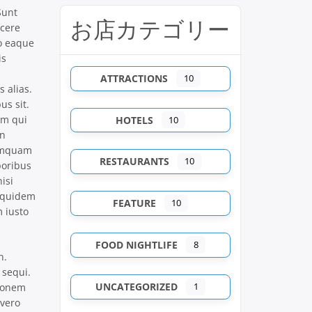
Sunt
お店カテゴリー
acere
ro eaque
is
ATTRACTIONS
10
 alias.
us sit.
um qui
HOTELS
10
on
numquam
RESTAURANTS
10
poribus
isi
t quidem
FEATURE
10
 iusto
FOOD NIGHTLIFE
8
n.
 sequi.
UNCATEGORIZED
1
tionem
 vero