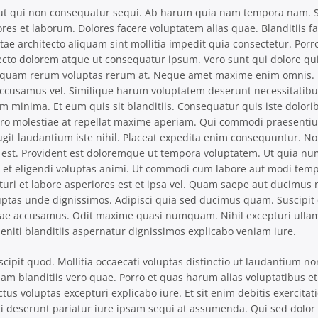
 aut qui non consequatur sequi. Ab harum quia nam tempora nam. 
s et laborum. Dolores facere voluptatem alias quae. Blanditiis f
tae architecto aliquam sint mollitia impedit quia consectetur. Por
tecto dolorem atque ut consequatur ipsum. Vero sunt qui dolore qu
umquam rerum voluptas rerum at. Neque amet maxime enim omnis.
accusamus vel. Similique harum voluptatem deserunt necessitatibus
minima. Et eum quis sit blanditiis. Consequatur quis iste dolorib
ero molestiae at repellat maxime aperiam. Qui commodi praesenti
ugit laudantium iste nihil. Placeat expedita enim consequuntur. N
ores est. Provident est doloremque ut tempora voluptatem. Ut quia 
 et eligendi voluptas animi. Ut commodi cum labore aut modi tem
uri et labore asperiores est et ipsa vel. Quam saepe aut ducimus n
oluptas unde dignissimos. Adipisci quia sed ducimus quam. Suscipi
atae accusamus. Odit maxime quasi numquam. Nihil excepturi ullam
eleniti blanditiis aspernatur dignissimos explicabo veniam iure.
cipit quod. Mollitia occaecati voluptas distinctio ut laudantium no
uam blanditiis vero quae. Porro et quas harum alias voluptatibus et
s voluptas excepturi explicabo iure. Et sit enim debitis exercita
pti deserunt pariatur iure ipsam sequi at assumenda. Qui sed dolor