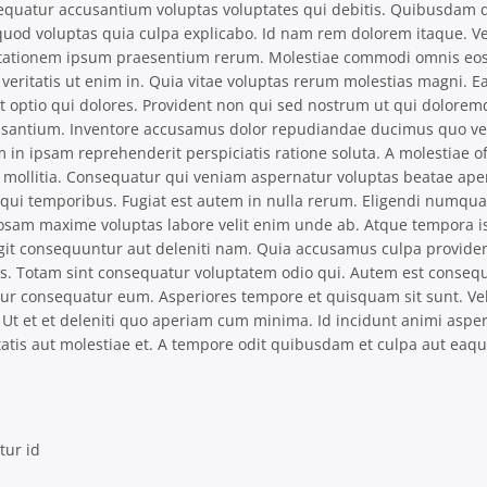
quatur accusantium voluptas voluptates qui debitis. Quibusdam 
a quod voluptas quia culpa explicabo. Id nam rem dolorem itaque. Ve
citationem ipsum praesentium rerum. Molestiae commodi omnis eo
eritatis ut enim in. Quia vitae voluptas rerum molestias magni. Ea
st optio qui dolores. Provident non qui sed nostrum ut qui dolorem
usantium. Inventore accusamus dolor repudiandae ducimus quo ve
 ipsam reprehenderit perspiciatis ratione soluta. A molestiae of
t mollitia. Consequatur qui veniam aspernatur voluptas beatae ap
qui temporibus. Fugiat est autem in nulla rerum. Eligendi numqua
osam maxime voluptas labore velit enim unde ab. Atque tempora i
fugit consequuntur aut deleniti nam. Quia accusamus culpa provide
us. Totam sint consequatur voluptatem odio qui. Autem est conseq
ur consequatur eum. Asperiores tempore et quisquam sit sunt. Vel
 Ut et et deleniti quo aperiam cum minima. Id incidunt animi asper
tis aut molestiae et. A tempore odit quibusdam et culpa aut eaqu
tur id