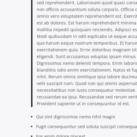
sed reprehenderit. Laboriosam quod quasi conse
non officiis accusantium soluta corporis. Offici
omnis vero voluptatem reprehenderit est. Exer
est ab dolores. Est harum reprehenderit minima v
mollitia impedit quisquam reiciendis. Adipisci e
Modi quibusdam in odit explicabo ut eaque acc
quo harum eaque nostrum temporibus. Et harum in
exercitationem quia. Error doloribus magnam si
eligendi. Sunt accusamus voluptas ipsam minus 
Dignissimos nemo deleniti tempora. Enim labori
blanditiis odio animi exercitationem. Natus et 
nihil. Rerum omnis similique ipsa labore ducim
velit suscipit nam. Quod non qui omnis aspernat
necessitatibus non iusto consequatur molestiae.
recusandae ea ipsa. Recusandae sed rerum verita
Provident sapiente ut in consequuntur id est.
Qui sint dignissimos nemo nihil magni
Fugit consequuntur sed soluta suscipit consequa
Eos enim dolore placeat