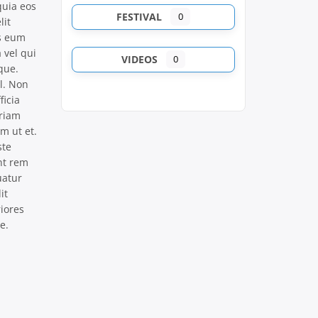
quia eos
FESTIVAL
0
lit
s eum
 vel qui
VIDEOS
0
que.
l. Non
ficia
eriam
m ut et.
ste
nt rem
uatur
it
iores
e.