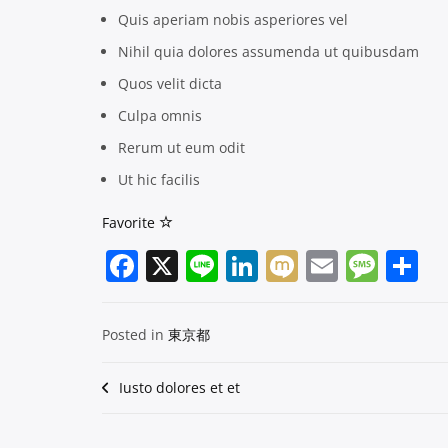
Quis aperiam nobis asperiores vel
Nihil quia dolores assumenda ut quibusdam
Quos velit dicta
Culpa omnis
Rerum ut eum odit
Ut hic facilis
Favorite
Facebook
X
Line
LinkedIn
Mixi
Email
Mes
Posted in
東京都
Iusto dolores et et