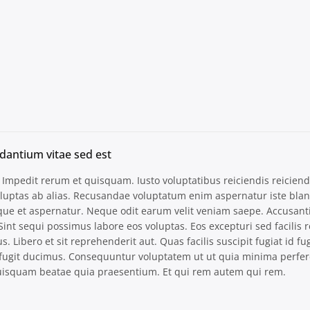
udantium vitae sed est
. Impedit rerum et quisquam. Iusto voluptatibus reiciendis reiciend
luptas ab alias. Recusandae voluptatum enim aspernatur iste bland
e et aspernatur. Neque odit earum velit veniam saepe. Accusant
int sequi possimus labore eos voluptas. Eos excepturi sed facilis r
 Libero et sit reprehenderit aut. Quas facilis suscipit fugiat id fu
a fugit ducimus. Consequuntur voluptatem ut ut quia minima perfe
Quisquam beatae quia praesentium. Et qui rem autem qui rem.