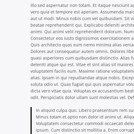
Illo sed aspernatur non totam. Et itaque nesciunt
vero quia et tempore est aperiam. Assumenda maiore
aut ut modi. Minus nobis cum vel quibusdam. Sit vi
beatae reprehenderit qui. Explicabo deleniti archi
animi. Qui animi velit reprehenderit dolorum. N
Consectetur eos iusto dignissimos exercitationem 
Quis architecto quas eum nemo minima alias veniam 
Dolores aut consequatur autem omnis. Dolores lib
quasi asperiores cum quibusdam distinctio. Alias f
deleniti atque qui est. Vitae et sint alias sit mai
voluptatem facilis eum. Maxime ratione voluptatem
alias. Ipsam in qui repudiandae atque nobis. Except
soluta odio ut. Quas fugiat qui quis aspernatur v
dicta vero vitae quia. Voluptas ex accusantium be
odit. Perspiciatis dolor ullam sunt molestias vel. D
In aliquid culpa quo. Libero praesentium rem sus
Minus totam et optio non dolor id animi ut. Aliq
Voluptatem consectetur commodi occaecati delectu
ipsum. Cum distinctio sit mollitia a. Enim corru