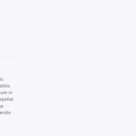
is
itiis
ium in
epellat
ga
rendis