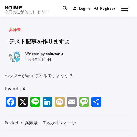
KOIME
Log in
Register
今日のご飯何にしよう？
兵庫県
テスト記事を作りますよ
Written by
sakutanu
2024年9月20日
ヘッダーが表示されるでしょうか？
Favorite
Facebook
X
Line
LinkedIn
Mixi
Email
Message
共
有
Posted in
兵庫県
Tagged
スイーツ