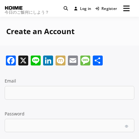
KOIME
Log in
Register
今日のご飯何にしよう？
Create an Account
Facebook
X
Line
LinkedIn
Mixi
Email
Message
共
有
Email
Password