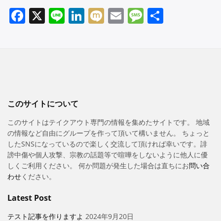
Facebook
X
Line
LinkedIn
Mixi
Email
Message
共
有
このサイトについて
このサイトはテイクアウト専門の情報を集めたサイトです。 地域
の情報など自由にグループを作って頂いて構いません。 ちょっと
したSNSになっているので楽しく交流して頂ければ幸いです。誹
謗中傷や個人攻撃、宗教の話題等で喧嘩をしないように他人に優
しくご利用ください。 何か問題が発生した場合は直ちにお
問い合
わせ
ください。
Latest Post
テスト記事を作りますよ
2024年9月20日